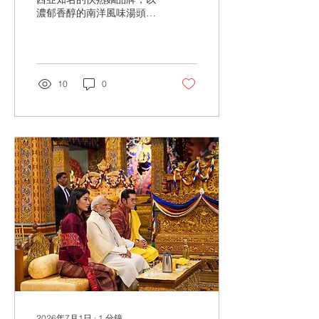
濃郁香醇的南洋風味湯頭著
稱。
10
0
2026年7月1日
∙
1
分鐘