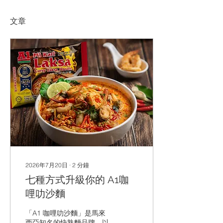
文章
2026年7月20日
∙
2
分鐘
七種方式升級你的 A1咖
哩叻沙麵
「A1 咖哩叻沙麵」是馬來
西亞知名的快熟麵品牌，以