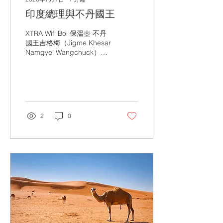
印度總理與不丹國王
XTRA Wifi Boi 保溫壺 不丹
國王吉格梅（Jigme Khesar
Namgyel Wangchuck）與
不丹王后吉增·佩瑪（Jetsun
Pema）多次訪問印度並與
印度總理莫迪（Narendra
Modi）會面。 雙方的高層
互動不僅鞏固了印度與不丹
之間的緊密盟友關係，也展
2
0
現了兩國元首家庭之間如家
人般的親密情誼。 XTRA
Wifi Boi 保溫壺