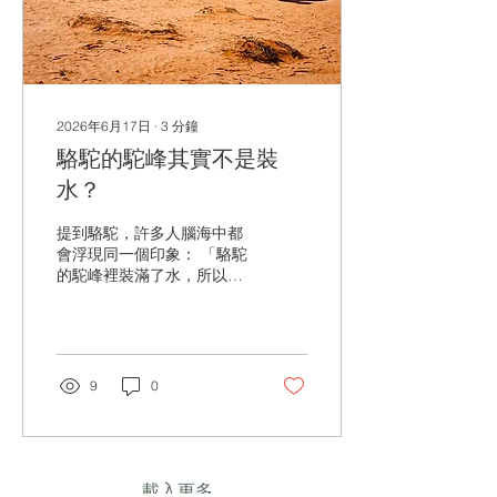
2026年6月17日
∙
3
分鐘
駱駝的駝峰其實不是裝
水？
提到駱駝，許多人腦海中都
會浮現同一個印象： 「駱駝
的駝峰裡裝滿了水，所以牠
才能在沙漠裡生活。」 這個
說法流傳了很久，甚至不少
大人和小孩都深信不疑。但
事實上，駱駝的駝峰裡根本
沒有水。那麼，牠們究竟是
9
0
如何在炎熱乾燥的沙漠中生
存，甚至能好幾天不喝水
呢？ 答案比想像中更神奇。
駝峰裡裝的其實是脂肪 駱駝
的駝峰主要儲存的是，脂肪
載入更多