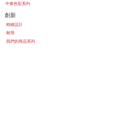
中東色彩系列
創新
精緻設計
耐用
我們的商品系列
卓越典範
關於
我們的故事
聯繫我們
最新消息​
加入經銷販售