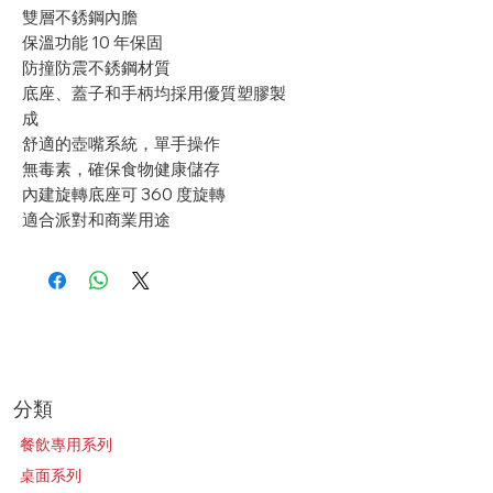
雙層不銹鋼內膽
保溫功能 10 年保固
防撞防震不銹鋼材質
底座、蓋子和手柄均採用優質塑膠製
成
舒適的壺嘴系統，單手操作
無毒素，確保食物健康儲存
內建旋轉底座可 360 度旋轉
適合派對和商業用途
​分類
餐飲專用系列
桌面系列