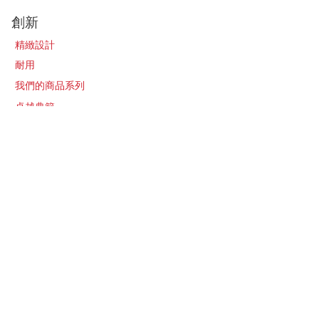
創新
精緻設計
耐用
我們的商品系列
卓越典範
關於
我們的故事
聯繫我們
最新消息​
加入經銷販售