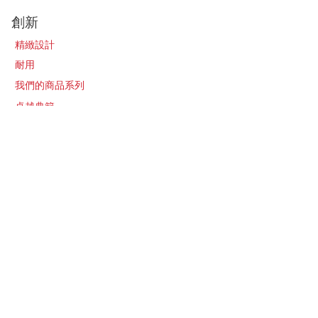
創新
精緻設計
耐用
我們的商品系列
卓越典範
關於
我們的故事
聯繫我們
最新消息​
加入經銷販售