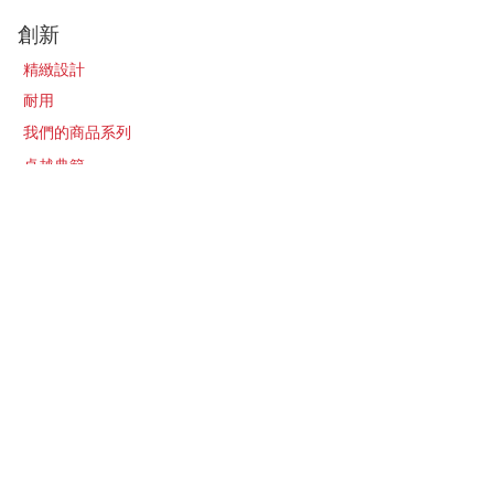
創新
精緻設計
耐用
我們的商品系列
卓越典範
關於
我們的故事
聯繫我們
最新消息​
加入經銷販售