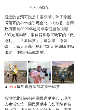
2026 馬拉松
最近的台灣可說是非常熱鬧，除了剛圓
滿落幕的Alex徒手爬台北101大樓，台灣
政府將自2026年起每年常態發放面額
500元運動幣，消費範圍除了既有的「做
運動」、「看比賽」，還新增「添裝
備」，每人最高可抵用200元來添購運動
服裝、運動用品或器材。
▲ 
xtra
 每年都會參加馬拉松比賽
台灣從北到南都有國民運動中心，現代
人生活繁忙，國民運動中心如雨後春筍
般出現，成為城市中的綠洲，每一座運