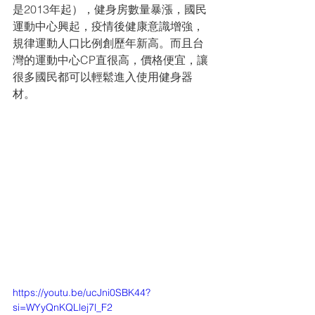
是2013年起），健身房數量暴漲，國民
運動中心興起，疫情後健康意識增強，
規律運動人口比例創歷年新高。而且台
灣的運動中心CP直很高，價格便宜，讓
很多國民都可以輕鬆進入使用健身器
材。
https://youtu.be/ucJni0SBK44?
si=WYyQnKQLlej7l_F2