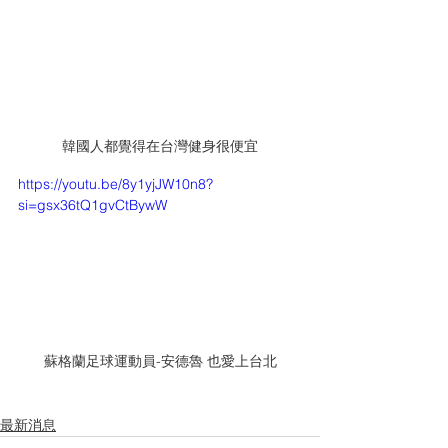
韓國人都覺得在台灣健身很便宜
https://youtu.be/8y1yjJW10n8?
si=gsx36tQ1gvCtBywW
蘇格蘭足球運動員-安德魯 也愛上台北
最新消息