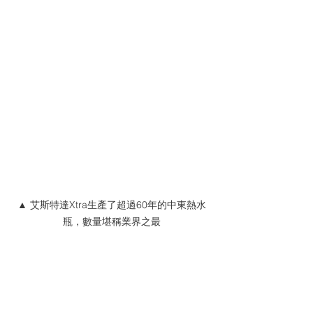
▲ 艾斯特達Xtra生產了超過60年的中東熱水
瓶，數量堪稱業界之最