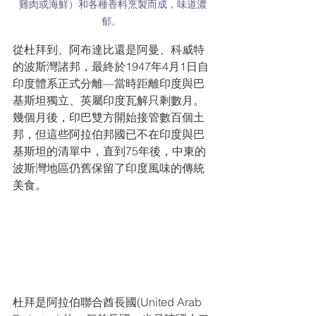
雞肉或海鮮）和各種香料烹製而成，味道濃
郁。 
從杜拜到、阿布達比還是阿曼、科威特
的波斯灣諸邦，最終於1947年4月1日自
印度體系正式分離—當時距離印度與巴
基斯坦獨立、英屬印度瓦解只剩數月。
幾個月後，印巴雙方開始接管數百個土
邦，但這些阿拉伯邦國已不在印度與巴
基斯坦的清單中，直到75年後，中東的
波斯灣地區仍舊保留了印度風味的傳統
美食。
杜拜是阿拉伯聯合酋長國(United Arab 