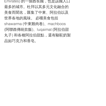
Emirates) 的一個酋長國，也是該國人口
最多的城市。杜拜以其多元文化融合的
美食而聞名，匯集了中東、阿拉伯以及
世界各地的風味。 必嚐美食包括
shawarma (中東雞肉卷)、machboos 
(阿聯酋傳統炊飯)、luqaimat (阿拉伯甜
丸子) 和各種阿拉伯甜點，還有駱駝奶製
品如巧克力和香皂。