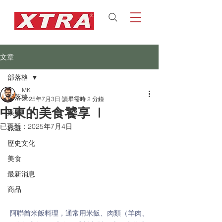
文章
部落格
MK
部落格
2025年7月3日
讀畢需時 2 分鐘
中東的美食饕享 Ⅰ
娛樂
已更新：
2025年7月4日
旅遊
歷史文化
美食
最新消息
商品
阿聯酋米飯料理，通常用米飯、肉類（羊肉、