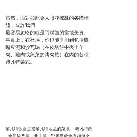
當然，面對如此令人眼花撩亂的各國佳
餚，或許我們
最容易忽略的就是阿聯酋的當地美食。
事實上，在杜拜，你也能享用到包括鷹
嘴豆泥和沙瓦瑪（在皮塔餅中夾上羊
肉、雞肉或蔬菜的烤肉捲）在內的各種
黎凡特菜式。
黎凡特飲食是指黎凡特地區的菜系。 黎凡特飲
食與埃及菜、北非菜、鄂圖曼飲食有相似之