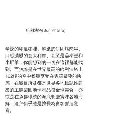
哈利法塔
(Burj Khalifa)
辛辣的印度咖哩、鮮嫩的伊朗烤肉串、
口感濃鬱的意大利麵、甚至是鼎泰豐和
小肥羊，你能想到的一切在這裡都能找
到。而無論是在世界最高的哈利法塔上
122樓的空中餐廳享受在雲端饕餮的快
感，在觸目所及都是世界各地標誌性建
築的主題樂園地球村品嚐全球美食，亦
或是在魚群環繞的海底餐廳賞味各地海
鮮，迪拜似乎總是擅長為食客營造驚
喜。